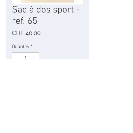
Sac à dos sport -
ref. 65
Price
CHF 40.00
Quantity
*
Add to Cart
Tissus - h 46cm x l 32 cm.