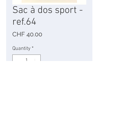
Sac à dos sport -
ref.64
Price
CHF 40.00
Quantity
*
Add to Cart
Tissus - h 46cm x l 32 cm.