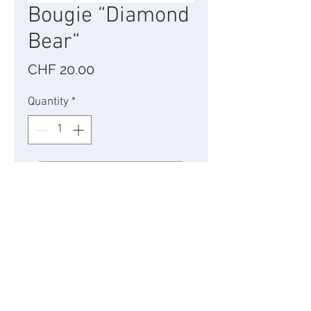
Bougie “Diamond
Bear“
Price
CHF 20.00
Quantity
*
Add to Cart
L’odeur fraîche de cette
bougie, mélangée à la
célèbre fève Tonka, vous
transportera dans le monde
des ours polaires.